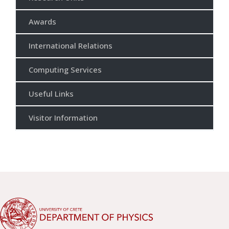
Awards
International Relations
Computing Services
Useful Links
Visitor Information