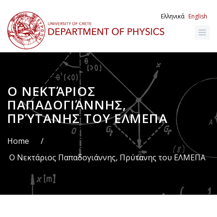
Skip
to
Ελληνικά
English
main
content
Ο ΝΕΚΤΆΡΙΟΣ
Breadcrumb
ΠΑΠΑΔΟΓΙΆΝΝΗΣ,
ΠΡΎΤΑΝΗΣ ΤΟΥ ΕΛΜΕΠΑ
Home
/
Ο Νεκτάριος Παπαδογιάννης, Πρύτανης του ΕΛΜΕΠΑ