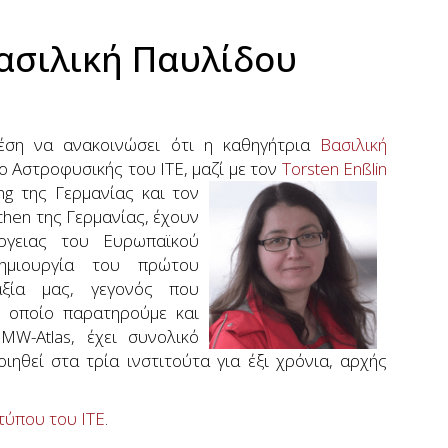
Βασιλική Παυλίδου
θέση να ανακοινώσει ότι η καθηγήτρια
Βασιλική
ο Αστροφυσικής του ΙΤΕ, μαζί
με τον
Torsten Enßlin
ng της Γερμανίας και τον
hen της Γερμανίας, έχουν
ργειας του Ευρωπαϊκού
ημιουργία του πρώτου
αξία μας, γεγονός που
 οποίο παρατηρούμε και
W-Atlas, έχει συνολικό
ηθεί στα τρία ινστιτούτα για έξι χρόνια, αρχής
τύπου του ΙΤΕ
.