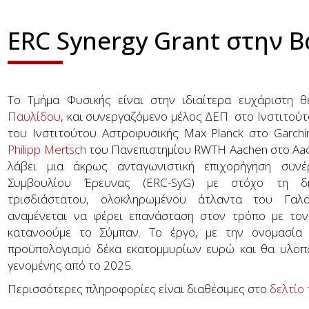
ERC Synergy Grant στην 
Το Τμήμα Φυσικής είναι στην ιδιαίτερα ευχάριστη 
Παυλίδου
, και συνεργαζόμενο μέλος ΔΕΠ στο Ινστιτούτ
του Ινστιτούτου Αστροφυσικής Max Planck στο Garchi
Philipp Mertsch
του Πανεπιστημίου RWTH Aachen στο Aac
λάβει μια άκρως ανταγωνιστική επιχορήγηση συνέ
Συμβουλίου Έρευνας (ERC-SyG) με στόχο τη δ
τρισδιάστατου, ολοκληρωμένου άτλαντα του Γαλ
αναμένεται να φέρει επανάσταση στον τρόπο με τον
κατανοούμε το Σύμπαν. Το έργο, με την ονομασία M
προϋπολογισμό δέκα εκατομμυρίων ευρώ και θα υλοποι
γενομένης από το 2025.
Περισσότερες πληροφορίες είναι διαθέσιμες στο
δελτίο 