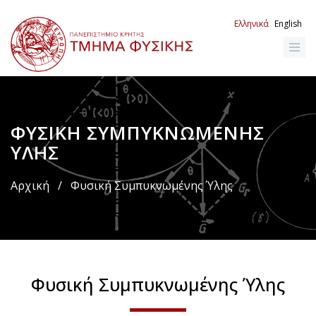
Παράκαμψη
προς
Ελληνικά
English
το
κυρίως
περιεχόμενο
ΦΥΣΙΚΉ ΣΥΜΠΥΚΝΩΜΈΝΗΣ
Breadcrumb
ΎΛΗΣ
Αρχική
/
Φυσική Συμπυκνωμένης Ύλης
Φυσική Συμπυκνωμένης Ύλης