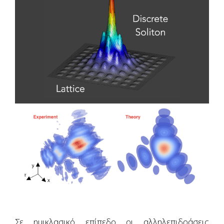
Σε ημικλασικό επίπεδο οι αλληλεπιδράσεις