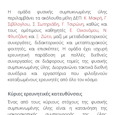
Η ομάδα φυσικής συμπυκνωμένης ύλης
περιλαμβάνει τα ακόλουθα μέλη ΔΕΠ:
Κ. Μακρή
,
Γ.
Σιβίλογλου
,
Σ. Σωτηριάδη
,
Γ. Τσιρώνη
, καθώς και
τους ομότιμους καθηγητές
Ε. Οικονόμου
,
Ν.
Φλυτζάνη
και
Ξ. Ζώτο
, μαζί με μεταδιδακτορικούς
συνεργάτες, διδακτορικούς και μεταπτυχιακούς
φοιτητές, και επισκέπτες. Η ομάδα έχει ισχυρή
ερευνητική παράδοση με πολλές διεθνείς
συνεργασίες σε διάφορους τομείς της φυσικής
συμπυκνωμένης ύλης. Διοργανώνει τακτικά διεθνή
συνέδρια και εργαστήρια που φιλοξενούν
καταξιωμένους ερευνητές από όλο τον κόσμο.
Κύριες ερευνητικές κατευθύνσεις
Ένας από τους κύριους στόχους της φυσικής
συμπυκνωμένης ύλης είναι η κατανόηση της
μακροσκοπικής συμπεριφοράς της ύλης.