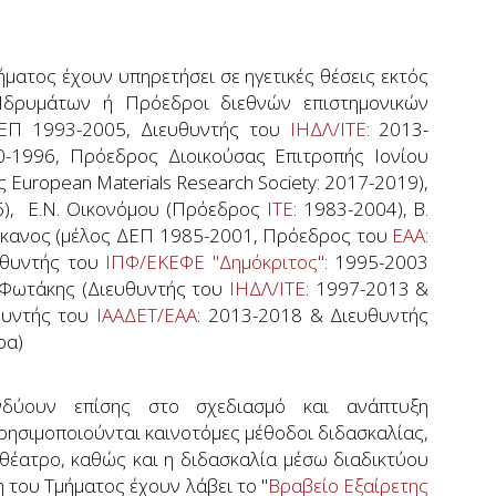
ματος έχουν υπηρετήσει σε ηγετικές θέσεις εκτός
Ιδρυμάτων ή Πρόεδροι διεθνών επιστημονικών
 ΔΕΠ 1993-2005, Διευθυντής του
ΙΗΔΛ/ΙΤΕ
: 2013-
0-1996, Πρόεδρος Διοικούσας Επιτροπής Ιονίου
European Materials Research Society: 2017-2019),
6), E.N. Οικονόμου (Πρόεδρος
ΙΤΕ
: 1983-2004), Β.
σίγκανος (μέλος ΔΕΠ 1985-2001, Πρόεδρος του
ΕΑΑ
:
υθυντής του
ΙΠΦ/ΕΚΕΦΕ "Δημόκριτος"
: 1995-2003
. Φωτάκης (Διευθυντής του
ΙΗΔΛ/ΙΤΕ
: 1997-2013 &
υθυντής του
ΙΑΑΔΕΤ/ΕΑΑ
: 2013-2018 & Διευθυντής
ερα)
νδύουν επίσης στο σχεδιασμό και ανάπτυξη
ρησιμοποιούνται καινοτόμες μέθοδοι διδασκαλίας,
θέατρο, καθώς και η διδασκαλία μέσω διαδικτύου
η του Τμήματος έχουν λάβει το "
Βραβείο Εξαίρετης