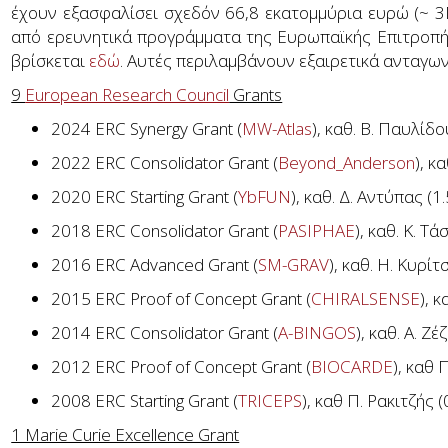
έχουν εξασφαλίσει σχεδόν 66,8 εκατομμύρια ευρώ (~ 
από ερευνητικά προγράμματα της Ευρωπαϊκής Επιτροπή
βρίσκεται
εδώ
. Αυτές περιλαμβάνουν εξαιρετικά ανταγω
9
European Research Council
Grants
2024 ERC Synergy Grant (
MW-Atlas
), καθ. Β. Παυλίδ
2022 ERC Consolidator Grant (
Beyond_Anderson
), κ
2020 ERC Starting Grant (
YbFUN
), καθ. Δ. Αντύπας (1
2018 ERC Consolidator Grant (
PASIPHAE
), καθ. K. Τ
2016 ERC Advanced Grant (
SM-GRAV
), καθ. Η. Κυρί
2015 ERC Proof of Concept Grant (
CHIRALSENSE
), 
2014 ERC Consolidator Grant (
A-BINGOS
), καθ. Α. Ζ
2012 ERC Proof of Concept Grant (
BIOCARDE
), καθ 
2008 ERC Starting Grant (
TRICEPS
), καθ Π. Ρακιτζής 
1 Marie Curie Excellence Grant