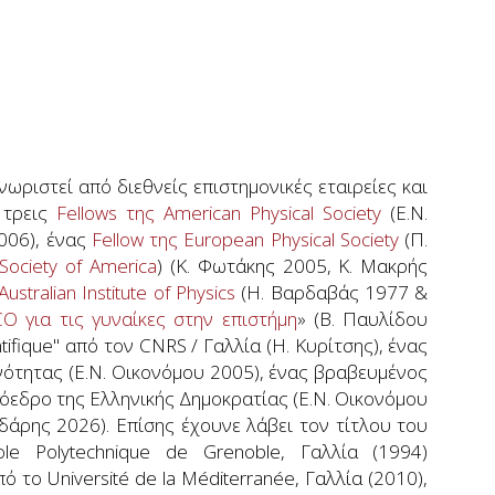
ωριστεί από διεθνείς επιστημονικές εταιρείες και
 τρεις
Fellows της American Physical Society
(E.N.
006), ένας
Fellow της European Physical Society
(Π.
 Society of America
) (Κ. Φωτάκης 2005, Κ. Μακρής
Australian Institute of Physics
(Η. Βαρδαβάς 1977 &
O για τις γυναίκες στην επιστήμη
» (Β. Παυλίδου
tifique" από τον CNRS / Γαλλία (H. Κυρίτσης), ένας
ότητας (E.N. Οικονόμου 2005), ένας βραβευμένος
όεδρο της Ελληνικής Δημοκρατίας (E.N. Οικονόμου
δάρης 2026). Επίσης έχουνε λάβει τον τίτλου του
e Polytechnique de Grenoble, Γαλλία (1994)
 το Université de la Méditerranée, Γαλλία (2010),