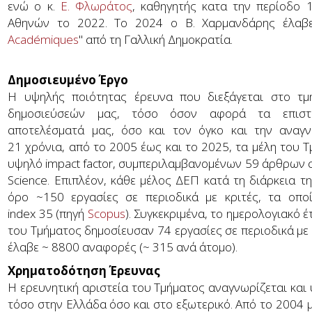
ενώ ο κ.
Ε. Φλωράτος
, καθηγητής κατα την περίοδο 
Αθηνών το 2022. Το 2024 ο Β. Χαρμανδάρης έλαβε
Académiques
" από τη Γαλλική Δημοκρατία.
Δημοσιευμένο Έργο
Η υψηλής ποιότητας έρευνα που διεξάγεται στο τμή
δημοσιεύσεών μας, τόσο όσον αφορά τα επιστη
αποτελέσματά μας, όσο και τον όγκο και την αναγν
21 χρόνια, από το 2005 έως και το 2025, τα μέλη του 
υψηλό impact factor, συμπεριλαμβανομένων 59 άρθρων στο
Science. Επιπλέον, κάθε μέλος ΔΕΠ κατά τη διάρκεια τ
όρο ~150 εργασίες σε περιοδικά με κριτές, τα οπ
index 35 (πηγή
Scopus
). Συγκεκριμένα, το ημερολογιακό 
του Τμήματος δημοσίευσαν 74 εργασίες σε περιοδικά με κ
έλαβε ~ 8800 αναφορές (~ 315 ανά άτομο).
Χρηματοδότηση Έρευνας
Η ερευνητική αριστεία του Τμήματος αναγνωρίζεται κα
τόσο στην Ελλάδα όσο και στο εξωτερικό. Από το 2004 