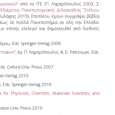
υματικού
" από το ΙΤΕ (Π. Λαμπρόπουλος 2003, Σ.
Εξαίρετης Πανεπιστημιακής Διδασκαλίας "Στέλιου
Κυλάφης 2019). Επιπλέον, έχουν συγγράψει βιβλία
ρέως σε πολλά Πανεπιστήμια σε όλη την Ελλάδα.
υν επίσης επιλεγεί και δημοσιευθεί από διεθνείς
νόμου, Eds. Springer-Verlag 2006
rmation
”, by Π. Λαμπρόπουλος & D. Petrosyan, Eds.
Eds. Oxford Univ. Press 2007
ger-Verlag 2010
, Eds. Springer-Verlag 2016
for Physicists, Chemists, Materials Scientists, and
nceton Univ. Press 2019