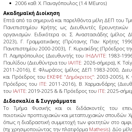
2006 καθ. Χ. Παναγόπουλος (1.4 MEuros)
Ακαδημαϊκή Διοίκηση
Επτά από τα σημερινά και παρελθόντα μέλη ΔΕΠ του Τμή
Πανεπιστημίου Κρήτης ως Διευθυντές Ερευνητικών 
οργανισμών. Ειδικότερα οι: Σ. Αναστασιάδης (μέλος
2023), Γ. Γραμματικάκης (Πρύτανης Παν. Κρήτης 199
Πανεπιστημίου 2000-2003), Γ. Κυριακίδης (Πρόεδρος της 
Π. Λαμπρόπουλος (Διευθυντής του
ΙΗΔΛ/ΙΤΕ
: 1983-199
Παυλίδου (Διευθύντρια του
ΙΑ/ΙΤΕ
: 2026-σήμερα), Κ. Τ
2011-2016), Ε. Φλωράτος (μέλος ΔΕΠ 1983-2000, Διε
και Πρόεδρος του
ΕΚΕΦΕ "Δημόκριτος"
: 2003-2005), Κ
Πρόεδρος του
ΙΤΕ
: 2011-2016), Β. Χαρμανδάρης (Διε
του
ΙΑ/ΙΤΕ
: 2019-2025 & & Πρόεδρος του
ΙΤΕ
: 2025-σήμ
Διδασκαλία & Συγγράμματα
Το Τμήμα Φυσικής και οι διδάσκοντές του επε
ποιοτικών προπτυχιακών και μεταπτυχιακών σπουδών. Χ
όπως η διαδραστική συμμετοχή των φοιτητών στο αμφι
(πχ χρησιμοποιώντας την πλατφόρμα
Mathesis
). Δύο μέλ