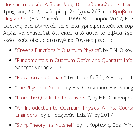
Πανεπιστημιακής Διδασκαλίας Β. Ξανθόπουλου, Σ. Πνε
Τραχανάς 2012), ενώ τρία μέλη έχουν λάβει το
Βραβείο 
Πηχωρίδη"
(Ε.Ν. Οικονόμου 1999, Θ. Τομαράς 2017, Ν. 
φυσικής στα ελληνικά, τα οποία χρησιμοποιούνται ευ
Αξίζει να σημειωθεί ότι οκτώ από αυτά τα βιβλία έχο
εκδοτικούς οίκους στα αγγλικά. Συγκεκριμένα τα:
“
Green’s Functions in Quantum Physics
”, by E.N. Οικο
“
Fundamentals in Quantum Optics and Quantum Info
Springer-Verlag 2007
“
Radiation and Climate
”, by Η. Βαρδαβάς & F. Taylor, 
“
The Physics of Solids
”, by E.N. Οικονόμου, Eds. Sprin
“
From the Quarks to the Universe
”, by E.N. Οικονόμου
“
An Introduction to Quantum Physics: A First Course 
Engineers
”, by Σ. Τραχανάς, Eds. Willey 2017
“
String Theory in a Nutshell
”, by Η. Κυρίτσης, Eds. Pri