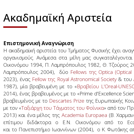
Ακαδημαϊκή Αριστεία
Επιστημονική Αναγνώριση
Η ακαδημαϊκή αριστεία του Τμήματος Φυσικής έχει αναγν
οργανισμούς. Ανάμεσα στα μέλη μας συγκαταλέγονται
Οικονόμου 1994, Π. Λαμπρόπουλος 1982, Θ. Τζούρος 2
Λαμπρόπουλος 2004), δύο
Fellows της Optica (Optical
2023), ένας
Fellow της Royal Astronomical Society
& του
1987), μία βραβευμένη με το «
Βραβείου L'Oreal-UNESC
2014), ένας βραβευμένος με το «Prime d'Excellence Scien
βραβευμένος με το
Descartes Prize
της Ευρωπαϊκής Κοιν
με τον «
Ταξιάρχη του Τάγματος του Φοίνικα
» από τον Πρ
2013) και ένα μέλος της
Academia Europaea
(Β. Χαρμαν
επίτιμου διδάκτορα ο Ε.Ν. Οικονόμου από το Ecol
και το Πανεπιστήμιο Ιωαννίνων (2004), ο Κ. Φωτάκης από