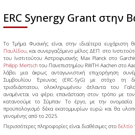
ERC Synergy Grant στην 
Το Τμήμα Φυσικής είναι στην ιδιαίτερα ευχάριστη 
Παυλίδου
, και συνεργαζόμενο μέλος ΔΕΠ στο Ινστιτούτ
του Ινστιτούτου Αστροφυσικής Max Planck στο Garchi
Philipp Mertsch
του Πανεπιστημίου RWTH Aachen στο Aac
λάβει μια άκρως ανταγωνιστική επιχορήγηση συνέ
Συμβουλίου Έρευνας (ERC-SyG) με στόχο τη δ
τρισδιάστατου, ολοκληρωμένου άτλαντα του Γαλ
αναμένεται να φέρει επανάσταση στον τρόπο με τον
κατανοούμε το Σύμπαν. Το έργο, με την ονομασία M
προϋπολογισμό δέκα εκατομμυρίων ευρώ και θα υλοποι
γενομένης από το 2025.
Περισσότερες πληροφορίες είναι διαθέσιμες στο
δελτίο 