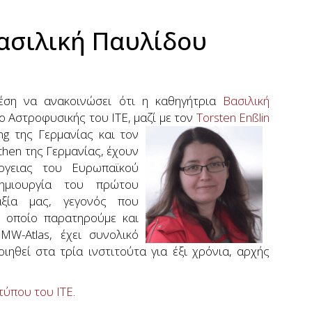
Βασιλική Παυλίδου
θέση να ανακοινώσει ότι η καθηγήτρια
Βασιλική
ο Αστροφυσικής του ΙΤΕ, μαζί
με τον
Torsten Enßlin
ng της Γερμανίας και τον
hen της Γερμανίας, έχουν
ργειας του Ευρωπαϊκού
ημιουργία του πρώτου
αξία μας, γεγονός που
 οποίο παρατηρούμε και
W-Atlas, έχει συνολικό
ηθεί στα τρία ινστιτούτα για έξι χρόνια, αρχής
τύπου του ΙΤΕ
.