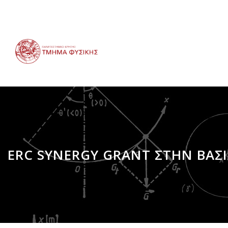
Παράκαμψη
προς
το
κυρίως
περιεχόμενο
ERC SYNERGY GRANT ΣΤΗΝ ΒΑΣΙ
Breadcrumb