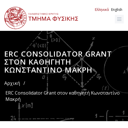
Παράκαμψη
προς
Ελληνικά
English
το
κυρίως
περιεχόμενο
ERC CONSOLIDATOR GRANT
Breadcrumb
ΣΤΟΝ ΚΑΘΗΓΗΤΉ
ΚΩΝΣΤΑΝΤΊΝΟ ΜΑΚΡΉ
Αρχική
/
ERC Consolidator Grant στον καθηγητή Κωνσταντίνο
Μακρή