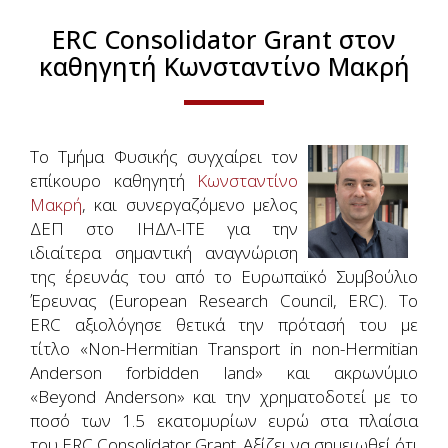
ERC Consolidator Grant στον
καθηγητή Κωνσταντίνο Μακρή
Το Τμήμα Φυσικής συγχαίρει τον
επίκουρο καθηγητή
Κωνσταντίνο
Μακρή
, και συνεργαζόμενο μελος
ΔΕΠ στο ΙΗΔΛ-ΙΤΕ για την
ιδιαίτερα σημαντική αναγνώριση
της έρευνάς του από το Ευρωπαϊκό Συμβούλιο
Έρευνας (European Research Council, ERC). Το
ΕRC αξιολόγησε θετικά την πρότασή του με
τίτλο «Non-Hermitian Transport in non-Hermitian
Anderson forbidden land» και ακρωνύμιο
«Beyond Anderson» και την χρηματοδοτεί με το
ποσό των 1.5 εκατομυρίων ευρώ στα πλαίσια
του ERC Consolidator Grant. Αξίζει να σημειωθεί ότι