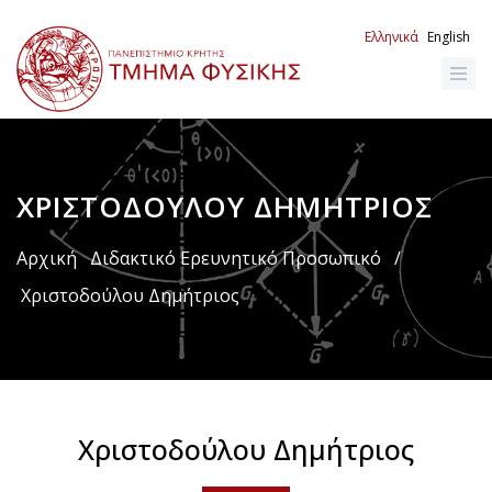
Παράκαμψη
προς
Ελληνικά
English
το
κυρίως
περιεχόμενο
ΧΡΙΣΤΟΔΟΎΛΟΥ ΔΗΜΉΤΡΙΟΣ
Breadcrumb
Αρχική
Διδακτικό Ερευνητικό Προσωπικό
/
Χριστοδούλου Δημήτριος
Χριστοδούλου Δημήτριος