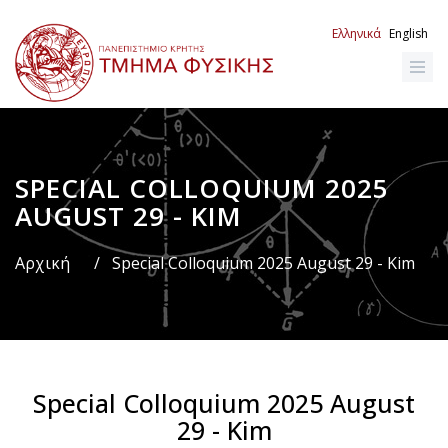
Παράκαμψη
προς
Ελληνικά
English
το
κυρίως
περιεχόμενο
SPECIAL COLLOQUIUM 2025
Breadcrumb
AUGUST 29 - KIM
Αρχική
/
Special Colloquium 2025 August 29 - Kim
Special Colloquium 2025 August
29 - Kim