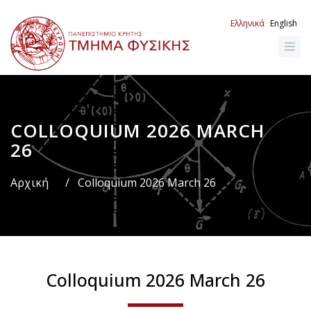
Παράκαμψη
προς
Ελληνικά
English
το
κυρίως
περιεχόμενο
COLLOQUIUM 2026 MARCH
Breadcrumb
26
Αρχική
/
Colloquium 2026 March 26
Colloquium 2026 March 26