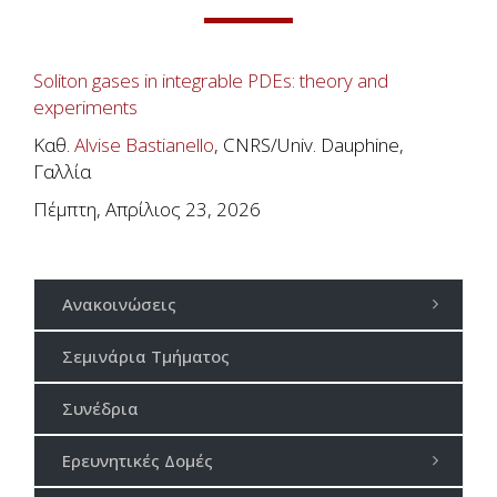
Soliton gases in integrable PDEs: theory and
experiments
Καθ.
Alvise Bastianello
, CNRS/Univ. Dauphine,
Γαλλία
Πέμπτη, Απρίλιος 23, 2026
Ανακοινώσεις
Σεμινάρια Τμήματος
Συνέδρια
Ερευνητικές Δομές