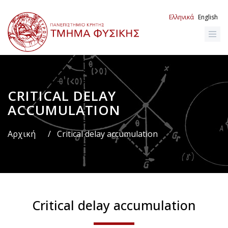
Παράκαμψη
προς
Ελληνικά
English
το
κυρίως
περιεχόμενο
CRITICAL DELAY
Breadcrumb
ACCUMULATION
Αρχική
/
Critical delay accumulation
Critical delay accumulation