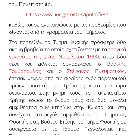
του Πανεπιστημίου
https://www.uoc.gr/foitites/ipotrofies/
καθώς και σε ανακοινώσεις με τις προθεσμίες που
δίνονται από τη γραμματεία του Τμήματος.
Στο παρελθόν το Τμήμα Φυσικής πρόσφερε δύο
ακόμη βραβεία τα οποία σχετίζονταν με τα
τραγικά
γεγονότα της 27ης Νοεμβρίου 1990
, όταν δύο
νέοι και εκλεκτοί συνάδελφοι, ο
Βασίλης
Ξανθόπουλος
και ο
Στέφανος Πνευματικός
,
έπεσαν νεκροί από τις σφαίρες ενός παρανοϊκού
πρώην φοιτητή του Τμήματος κατά την ώρα
σεμιναρίου. Στην μνήμη τους, το Πανεπιστήμιο
Κρήτης έδωσε το όνομα τους στα δύο μεγάλα
αμφιθέατρα των κτηρίων στην Κνωσό και, στη
συνέχεια, στο μεγάλο αμφιθέατρο του Τμήματος
Φυσικής στις Βούτες. Επίσης, το Τμήμα Φυσικής σε
συνεργασία με το Ίδρυμα Τεχνολογίας και