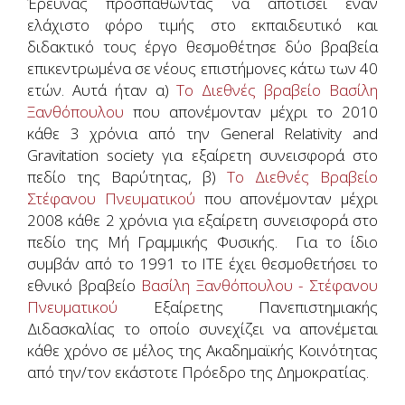
Έρευνας προσπαθώντας να αποτίσει έναν
ελάχιστο φόρο τιμής στο εκπαιδευτικό και
διδακτικό τους έργο θεσμοθέτησε δύο βραβεία
επικεντρωμένα σε νέους επιστήμονες κάτω των 40
ετών. Αυτά ήταν α)
Το Διεθνές βραβείο Βασίλη
Ξανθόπουλου
που απονέμονταν μέχρι το 2010
κάθε 3 χρόνια από την General Relativity and
Gravitation society για εξαίρετη συνεισφορά στο
πεδίο της Βαρύτητας, β)
Το Διεθνές Βραβείο
Στέφανου Πνευματικού
που απονέμονταν μέχρι
2008 κάθε 2 χρόνια για εξαίρετη συνεισφορά στο
πεδίο της Μή Γραμμικής Φυσικής. Για το ίδιο
συμβάν από το 1991 το ΙΤΕ έχει θεσμοθετήσει το
εθνικό βραβείο
Βασίλη Ξανθόπουλου - Στέφανου
Πνευματικού
Εξαίρετης Πανεπιστημιακής
Διδασκαλίας το οποίο συνεχίζει να απονέμεται
κάθε χρόνο σε μέλος της Ακαδημαϊκής Κοινότητας
από την/τον εκάστοτε Πρόεδρο της Δημοκρατίας.