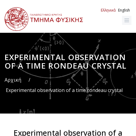
Παράκαμψη
προς
Ελληνικά
English
το
κυρίως
περιεχόμενο
EXPERIMENTAL OBSERVATION
Breadcrumb
OF A TIME RONDEAU CRYSTAL
Αρχική
/
Experimental observation of a time rondeau crystal
Experimental observation of a