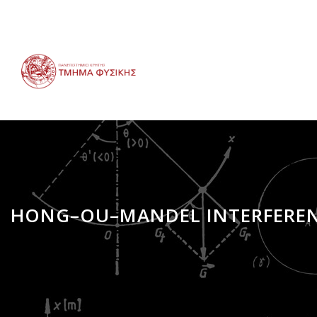
Παράκαμψη
προς
το
κυρίως
περιεχόμενο
HONG–OU–MANDEL INTERFEREN
Breadcrumb