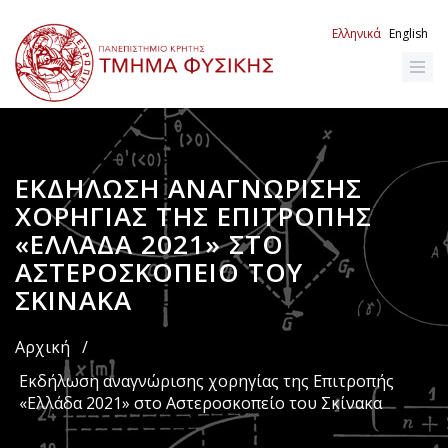
Παράκαμψη
προς
Ελληνικά
English
το
κυρίως
περιεχόμενο
ΕΚΔΉΛΩΣΗ ΑΝΑΓΝΏΡΙΣΗΣ
Breadcrumb
ΧΟΡΗΓΊΑΣ ΤΗΣ ΕΠΙΤΡΟΠΉΣ
«ΕΛΛΆΔΑ 2021» ΣΤΟ
ΑΣΤΕΡΟΣΚΟΠΕΊΟ ΤΟΥ
ΣΚΊΝΑΚΑ
Αρχική
/
Εκδήλωση αναγνώρισης χορηγίας της Επιτροπής
«Ελλάδα 2021» στο Αστεροσκοπείο του Σκίνακα