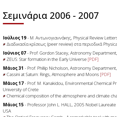
Σεμινάρια 2006 - 2007
Ιούλιος 19
- M. Aντωνογιαννάκης, Physical Review Letters
Διαδικασία κρίσεως (peer review) στα περιοδικά Physical
Ιούνιος 07
- Prof. Gordon Stacey, Astronomy Department, 
ZEUS: Star formation in the Early Universe
[PDF]
Μάιος 31
- Prof. Phillip Nicholson, Astronomy Department,
Cassini at Saturn: Rings, Atmosphere and Moons
[PDF]
Μάιος 17
- Prof. M. Kanakidou, Environmental Chemical P
University of Crete
Chemical composition of the atmosphere and climate c
Μάιος 15
- Professor John L. HALL, 2005 Nobel Laureate in
USA