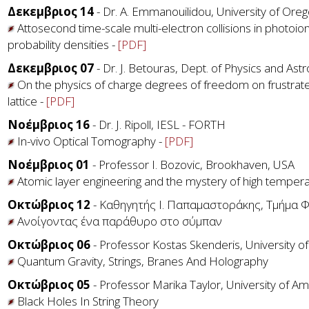
Δεκεμβριος 14
- Dr. A. Emmanouilidou, University of Oreg
Attosecond time-scale multi-electron collisions in photoion
probability densities -
[PDF]
Δεκεμβριος 07
- Dr. J. Betouras, Dept. of Physics and As
On the physics of charge degrees of freedom on frustrate
lattice -
[PDF]
Νοέμβριος 16
- Dr. J. Ripoll, IESL - FORTH
In-vivo Optical Tomography -
[PDF]
Νοέμβριος 01
- Professor I. Bozovic, Brookhaven, USA
Atomic layer engineering and the mystery of high tempera
Οκτώβριος 12
- Καθηγητής Ι. Παπαμαστοράκης, Τμήμα 
Aνοίγοντας ένα παράθυρο στο σύμπαν
Οκτώβριος 06
- Professor Kostas Skenderis, University 
Quantum Gravity, Strings, Branes And Holography
Οκτώβριος 05
- Professor Marika Taylor, University of 
Black Holes In String Theory