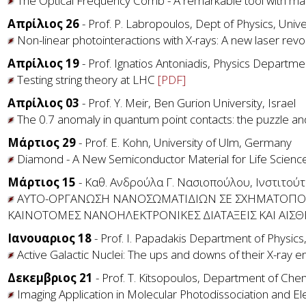
The Optical Frequency Comb - A remarkable tool with ma
Απρίλιος 26
- Prof. P. Labropoulos, Dept of Physics, Uni
Non-linear photointeractions with X-rays: A new laser revo
Απρίλιος 19
- Prof. Ignatios Antoniadis, Physics Departme
Testing string theory at LHC
[PDF]
Απρίλιος 03
- Prof. Y. Meir, Ben Gurion University, Israel
The 0.7 anomaly in quantum point contacts: the puzzle and
Μάρτιος 29
- Prof. E. Kohn, University of Ulm, Germany
Diamond - A New Semiconductor Material for Life Science
Μάρτιος 15
- Καθ. Ανδρούλα Γ. Νασιοπούλου, Ινστιτού
ΑΥΤΟ-ΟΡΓΑΝΩΣΗ ΝΑΝΟΣΩΜΑΤΙΔΙΩΝ ΣΕ ΣΧΗΜΑΤΟΠΟΙ
ΚΑΙΝΟΤΟΜΕΣ ΝΑΝΟΗΛΕΚΤΡΟΝΙΚΕΣ ΔΙΑΤΑΞΕΙΣ ΚΑΙ ΑΙΣΘ
Ιανουαριος 18
- Prof. I. Papadakis Department of Physics,
Active Galactic Nuclei: The ups and downs of their X-ray e
Δεκεμβριος 21
- Prof. T. Kitsopoulos, Department of Chem
Imaging Application in Molecular Photodissociation and El