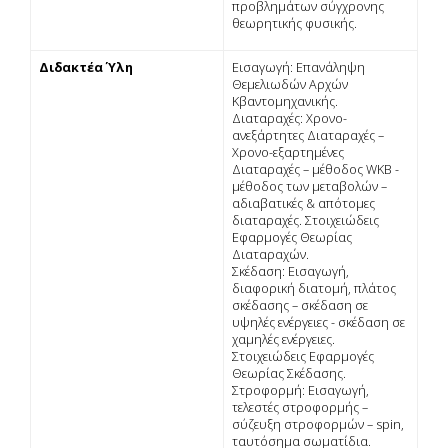
προβληµάτων σύγχρονης
θεωρητικής φυσικής.
Διδακτέα Ύλη
Εισαγωγή: Επανάληψη
Θεµελιωδών Αρχών
Κβαντοµηχανικής.
Διαταραχές: Χρονο-
ανεξάρτητες Διαταραχές –
Χρονο-εξαρτηµένες
Διαταραχές – µέθοδος WΚΒ -
µέθοδος των µεταβολών –
αδιαβατικές & απότοµες
διαταραχές. Στοιχειώδεις
Εφαρµογές Θεωρίας
Διαταραχών.
Σκέδαση: Εισαγωγή,
διαφορική διατοµή, πλάτος
σκέδασης – σκέδαση σε
υψηλές ενέργειες - σκέδαση σε
χαµηλές ενέργειες.
Στοιχειώδεις Εφαρµογές
Θεωρίας Σκέδασης.
Στροφορµή: Εισαγωγή,
τελεστές στροφορµής –
σύζευξη στροφορµών – spin,
ταυτόσηµα σωµατίδια.