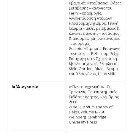
Κβαντικές Μεταβάσεις: Πλάτος
µετάβασης – κανόνες του
Fermi – εφαρµογές.
Αλληλεπίδραση Ατόµων/
Ηλεκτροµαγνητισµού: Γενική
θεωρία – απλές µεταβάσεις &
κανόνες επιλογής – ιοντισµός
& απορρόφηση συντονισµού
- εφαρµογές.
Θεωρία Μέτρησης: Εισαγωγή
- ανισότητες Bell – σύµπλεξη.
Εισαγωγή στην Σχετικιστική
Κβαντοµηχανική: Εξισώσεις
Klein-Gordon, Dirac – Άτοµο
του Υδρογόνου, Lamb shift.
Βιβλιογραφία
«Κβαντοµηχανική ΙΙ» - Στ.
Τραχανάς, Πανεπιστηµιακές
Εκδόσεις Κρήτης, Νοέµβριος
2008
«The Quantum Theory of
Fields, Volume I» - St.
Weinberg, Cambridge
University Press