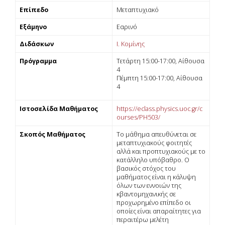
Επίπεδο
Μεταπτυχιακό
Εξάμηνο
Εαρινό
Διδάσκων
Ι. Κομίνης
Πρόγραμμα
Τετάρτη 15:00-17:00, Αίθουσα
4
Πέμπτη 15:00-17:00, Αίθουσα
4
Ιστοσελίδα Μαθήματος
https://eclass.physics.uoc.gr/c
ourses/PH503/
Σκοπός Μαθήματος
Tο µάθηµα απευθύνεται σε
µεταπτυχιακούς φοιτητές
αλλά και προπτυχιακούς µε το
κατάλληλο υπόβαθρο. O
βασικός στόχος του
µαθήµατος είναι η κάλυψη
όλων των εννοιών της
κβαντοµηχανικής σε
προχωρηµένο επίπεδο οι
οποίες είναι απαραίτητες για
περαιτέρω µελέτη