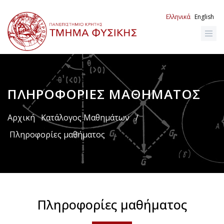
Παράκαμψη
προς
Ελληνικά
English
το
κυρίως
περιεχόμενο
ΠΛΗΡΟΦΟΡΊΕΣ ΜΑΘΉΜΑΤΟΣ
Breadcrumb
Αρχική
Κατάλογος Μαθημάτων
/
Πληροφορίες μαθήματος
Πληροφορίες μαθήματος