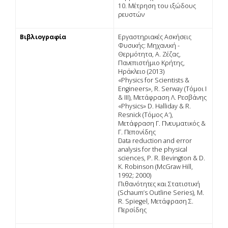
10. Μέτρηση του ιξώδους
ρευστών
Βιβλιογραφία
Εργαστηριακές Ασκήσεις
Φυσικής: Μηχανική -
Θερµότητα, Α. Ζέζας,
Πανεπιστήµιο Κρήτης,
Ηράκλειο (2013)
«Physics for Scientists &
Engineers», R. Serway (Τόµοι Ι
& ΙΙΙ), Μετάφραση Λ. Ρεσβάνης
«Physics» D. Halliday & R.
Resnick (Τόµος Α′),
Μετάφραση Γ. Πνευµατικός &
Γ. Πεπονίδης
Data reduction and error
analysis for the physical
sciences, P. R. Bevington & D.
K. Robinson (McGraw Hill,
1992; 2000)
Πιθανότητες και Στατιστική
(Schaum’s Outline Series), M.
R. Spiegel, Μετάφραση Σ.
Περσίδης