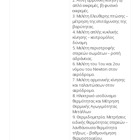
2. Απλή αρµονική κίνηση α)
απλό εκκρεµές, β) φυσικό
εκκρεμές.
3. Μελέτη Ελευθερης πτώσης –
µέτρηση της επιτάχυνσης της
βαρύτητας.
4. Μελέτη απλής κυκλικής
κίνησης – κεντροµόλος
δύναµη.
5. Μελέτη περιστροφής
στερεών σωµάτων – ροπή
αδράνειας.
6. Μελέτη του 1ου και 2ου
νόµου του Newton στον
αερόδροµο.
7. Μελέτη αρµονικής κίνησης
και ταλαντώσεων στον
αερόδροµο.
8. Ηλεκτρικό ισοδύναµο
θερµότητας και Μέτρηση
Θερμικής Αγωγιμότητας
Μετάλλων
9. Θερµιδοµετρία. Μετρήσεις
ειδικής θερµότητας στερεών –
λανθάνουσα θερµότητα
τήξεως – βαθµονόµηση
θερµοστοιχείου.