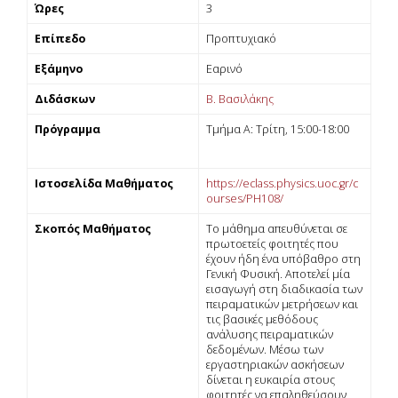
Ώρες
3
Επίπεδο
Προπτυχιακό
Εξάμηνο
Εαρινό
Διδάσκων
Β. Βασιλάκης
Πρόγραμμα
Τμήμα Α: Τρίτη, 15:00-18:00
Ιστοσελίδα Μαθήματος
https://eclass.physics.uoc.gr/c
ourses/PH108/
Σκοπός Μαθήματος
Tο µάθηµα απευθύνεται σε
πρωτοετείς φοιτητές που
έχουν ήδη ένα υπόβαθρο στη
Γενική Φυσική. Αποτελεί µία
εισαγωγή στη διαδικασία των
πειραµατικών µετρήσεων και
τις βασικές µεθόδους
ανάλυσης πειραµατικών
δεδοµένων. Μέσω των
εργαστηριακών ασκήσεων
δίνεται η ευκαιρία στους
φοιτητές να επαληθεύσουν