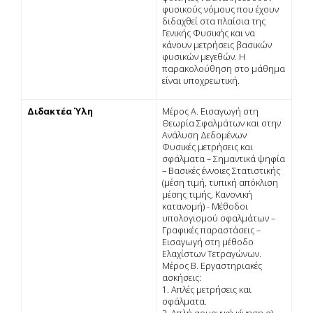
φυσικούς νόµους που έχουν
διδαχθεί στα πλαίσια της
Γενικής Φυσικής και να
κάνουν µετρήσεις βασικών
φυσικών µεγεθών. Η
παρακολούθηση στο µάθηµα
είναι υποχρεωτική.
Διδακτέα Ύλη
Μέρος Α. Εισαγωγή στη
Θεωρία Σφαλµάτων και στην
Ανάλυση Δεδοµένων
Φυσικές µετρήσεις και
σφάλµατα – Σηµαντικά ψηφία
– Βασικές έννοιες Στατιστικής
(µέση τιµή, τυπική απόκλιση
µέσης τιµής, Κανονική
κατανοµή) - Μέθοδοι
υπολογισµού σφαλµάτων –
Γραφικές παραστάσεις –
Εισαγωγή στη µέθοδο
Ελαχίστων Τετραγώνων.
Μέρος Β. Εργαστηριακές
ασκήσεις:
1. Απλές µετρήσεις και
σφάλµατα.