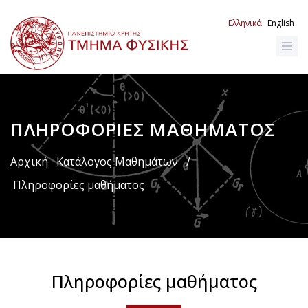
Παράκαμψη
προς
Ελληνικά
English
το
κυρίως
περιεχόμενο
ΠΛΗΡΟΦΟΡΊΕΣ ΜΑΘΉΜΑΤΟΣ
Breadcrumb
Αρχική
Κατάλογος Μαθημάτων
/
Πληροφορίες μαθήματος
Πληροφορίες μαθήματος