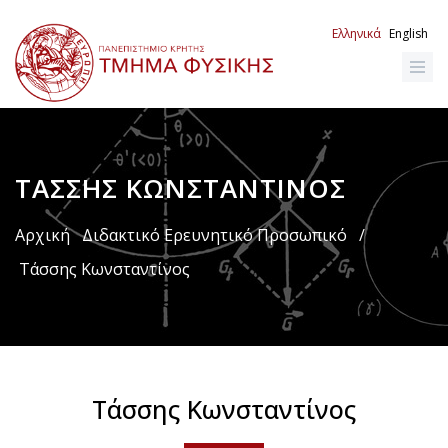
Παράκαμψη
προς
Ελληνικά
English
το
κυρίως
περιεχόμενο
ΤΆΣΣΗΣ ΚΩΝΣΤΑΝΤΊΝΟΣ
Breadcrumb
Αρχική
Διδακτικό Ερευνητικό Προσωπικό
/
Τάσσης Κωνσταντίνος
Τάσσης Κωνσταντίνος