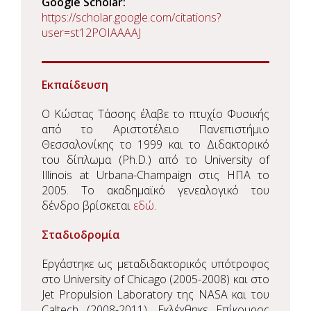
Google Scholar
https://scholar.google.com/citations?
user=st12POIAAAAJ
Εκπαίδευση
Ο Κώστας Τάσσης έλαβε το πτυχίο Φυσικής
από το Αριστοτέλειο Πανεπιστήμιο
Θεσσαλονίκης το 1999 και το Διδακτορικό
του δίπλωμα (Ph.D.) από το University of
Illinois at Urbana-Champaign στις ΗΠΑ το
2005. Το ακαδημαϊκό γενεαλογικό του
δένδρο βρίσκεται
εδώ
.
Σταδιοδρομία
Εργάστηκε ως μεταδιδακτορικός υπότροφος
στο University of Chicago (2005-2008) και στο
Jet Propulsion Laboratory της NASA και του
Caltech (2008-2011). Εκλέχθηκε Επίκουρος