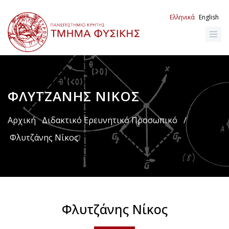
Παράκαμψη
προς
Ελληνικά
English
το
κυρίως
περιεχόμενο
ΦΛΥΤΖΆΝΗΣ ΝΊΚΟΣ
Breadcrumb
Αρχική
Διδακτικό Ερευνητικό Προσωπικό
/
Φλυτζάνης Νίκος
Φλυτζάνης Νίκος