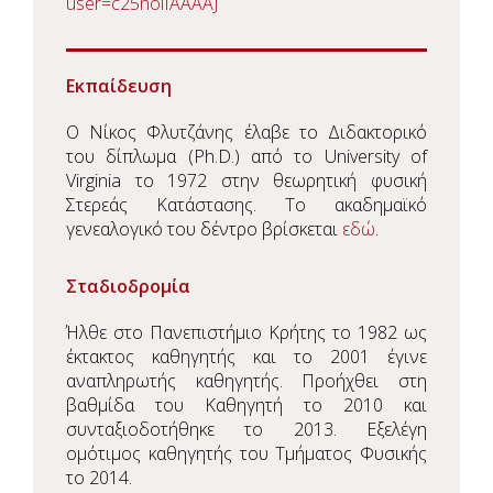
user=c25noiIAAAAJ
Εκπαίδευση
O Νίκος Φλυτζάνης έλαβε το Διδακτορικό
του δίπλωμα (Ph.D.) από το University of
Virginia το 1972 στην θεωρητική φυσική
Στερεάς Κατάστασης. Το ακαδημαϊκό
γενεαλογικό του δέντρο βρίσκεται
εδώ
.
Σταδιοδρομία
Ήλθε στο Πανεπιστήμιο Κρήτης το 1982 ως
έκτακτος καθηγητής και το 2001 έγινε
αναπληρωτής καθηγητής. Προήχθει στη
βαθμίδα του Καθηγητή το 2010 και
συνταξιοδοτήθηκε το 2013. Εξελέγη
ομότιμος καθηγητής του Τμήματος Φυσικής
το 2014.