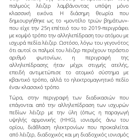
παλμούς λέιζερ λαμβάνοντας υπόψη μόνο
κλασσική εικόνα. Η διάσημη θεωρία που
δημιουργήθηκε ως το «μοντέλο τριών βημάτων»-
που είχε την 25η επέτειό του το 2019-περιγράφει
με κομψό τρόπο την αλληλεπίδραση του ατόμου με
ισχυρά πεδία λέιζερ. Ωστόσο, λόγω του γεγονότος
ότι αυτοί οι παλμοί του λέιζερ περιέχουν τεράστιο
αριθμό φωτονίων, η περιγραφή της
αλληλεπίδρασης ήταν μέχρι στιγμής ατελής,
επειδή αντιμετώπισε το ατομικό σύστημα με
κβαντικό τρόπο, αλλά το ηλεκτρομαγνητικό πεδίο
έναν κλασσικό τρόπο.
Τώρα, στην περιγραφή των διαδικασιών που
επάγονται από την αλληλεπίδραση των ισχυρών
πεδίων λέιζερ με την ύλη (όπως η παραγωγή
υψηλής αρμονικής (HHG), ιονισμός άνω του
ορίου, διάθλαση ηλεκτρονίων που προκαλείται
από λέιζερ, διαδοχικός και μη διαδοχικός ιονισμός