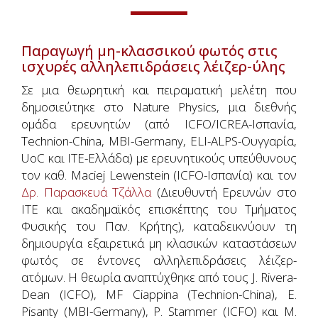
Παραγωγή μη-κλασσικού φωτός στις
ισχυρές αλληλεπιδράσεις λέιζερ-ύλης
Σε μια θεωρητική και πειραματική μελέτη που
δημοσιεύτηκε στο Nature Physics, μια διεθνής
ομάδα ερευνητών (από ICFO/ICREA-Ισπανία,
Technion-China, MBI-Germany, ELI-ALPS-Ουγγαρία,
UoC και ΙΤΕ-Ελλάδα) με ερευνητικούς υπεύθυνους
τον καθ. Maciej Lewenstein (ICFO-Ισπανία) και τον
Δρ. Παρασκευά Τζάλλα
(Διευθυντή Ερευνών στο
ΙΤΕ και ακαδημαϊκός επισκέπτης του Τμήματος
Φυσικής του Παν. Κρήτης), καταδεικνύουν τη
δημιουργία εξαιρετικά μη κλασικών καταστάσεων
φωτός σε έντονες αλληλεπιδράσεις λέιζερ-
ατόμων. Η θεωρία αναπτύχθηκε από τους J. Rivera-
Dean (ICFO), MF Ciappina (Technion-China), E.
Pisanty (MBI-Germany), P. Stammer (ICFO) και M.