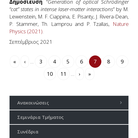
Δημοσίευση
: “
Generation of optical Schrödinger
“cat” states in intense laser-matter interactions
” by M.
Lewenstein, M. F. Ciappina, E. Pisanty, J. Rivera-Dean,
P. Stammer, Th. Lamprou and P. Tzallas,
Nature
Physics (2021)
.
Σεπτέμβριος 2021
Σελιδοποίηση
First
«
Προηγούμενη
‹
…
Σελίδα
3
Σελίδα
4
Σελίδα
5
Σελίδα
6
Τρέχουσα
7
Σελίδα
8
Σελίδα
9
page
σελίδα
σελίδα
Σελίδα
10
Σελίδα
11
…
Next
›
Last
»
page
page
Ανακοινώσεις
Σεμινάρια Τμήματος
Συνέδρια