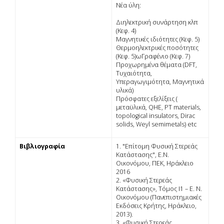
Νέα ύλη:
Διηλεκτρική συνάρτηση κλπ
(Κεφ. 4)
Μαγνητικές ιδιότητες (Κεφ. 5)
Θερμοηλεκτρικές ποσότητες
(Κεφ. 5)ωΓραφένιο (Κεφ. 7)
Προχωρημένα θέματα (DFT,
Tυχαιότητα,
Υπεραγωγιμότητα, Μαγνητικά
υλικά)
Πρόσφατες εξελίξεις (
μεταϋλικά, QHE, PT materials,
topological insulators, Dirac
solids, Weyl semimetals) etc
Βιβλιογραφία
1. "Επίτομη Φυσική Στερεάς
Κατάστασης", Ε.Ν.
Οικονόμου, ΠΕΚ, Ηράκλειο
2016
2. «Φυσική Στερεάς
Κατάστασης», Τόμος Ι1 – Ε. Ν.
Οικονόμου (Πανεπιστημιακές
Εκδόσεις Κρήτης, Ηράκλειο,
2013).
3. «Φυσική Στερεάς