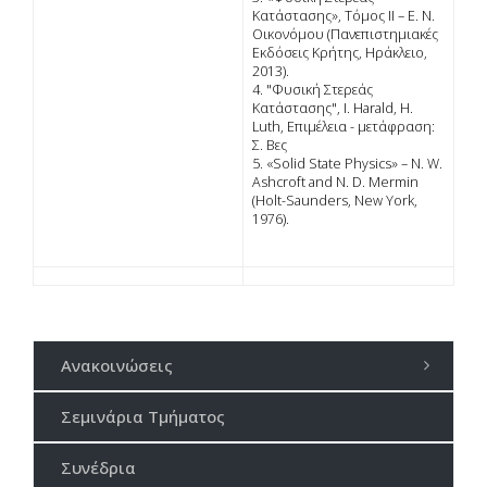
Κατάστασης», Τόμος ΙΙ – Ε. Ν.
Οικονόμου (Πανεπιστημιακές
Εκδόσεις Κρήτης, Ηράκλειο,
2013).
4. "Φυσική Στερεάς
Κατάστασης", I. Harald, Η.
Luth, Επιμέλεια - μετάφραση:
Σ. Βες
5. «Solid State Physics» – N. W.
Ashcroft and N. D. Mermin
(Holt-Saunders, New York,
1976).
Ανακοινώσεις
Σεμινάρια Τμήματος
Συνέδρια