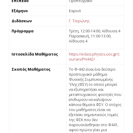
Επίπεδο
Προπτυχιακό
Εξάμηνο
Εαρινό
Διδάσκων
Γ. Τσιρώνης
Πρόγραμμα
Τρίτη, 12:00-14:00, Αίθουσα 4
Παρασκευή, 11:00-13:00,
Αίθουσα 4
Ιστοσελίδα Μαθήματος
https://eclass.physics.uoc.gr/c
ourses/PH442/
Σκοπός Μαθήματος
Το Φ-442 είναι ένα δεύτερο
προπτυχιακό μάθημα
Φυσικής Συμπυκνωμένης
Ύλης (ΦΣΥ) το οποίο μπορεί
να εξυπηρετήσει και
μεταπτυχιακούς φοιτητές που
επιθυμούν να καλύψουν
κάποια θέματα ΦΣΥ. Ο στόχος
του μαθήματος είναι να
εξετάσει σημαντικούς τομείς
της ΦΣΚ που δεν
παρουσιάσθηκαν στο Φ441,
αφού πρώτα γίνει μια