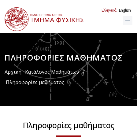
Παράκαμψη
προς
Ελληνικά
English
το
κυρίως
περιεχόμενο
ΠΛΗΡΟΦΟΡΊΕΣ ΜΑΘΉΜΑΤΟΣ
Breadcrumb
Αρχική
Κατάλογος Μαθημάτων
/
Πληροφορίες μαθήματος
Πληροφορίες μαθήματος