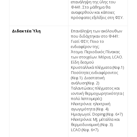
επανάληψη της ύλης του
Φ441. Στο μάθημα θα
αναφερθούν και κάποιες
πρόσφατες εξελίξεις στη ΦΣΥ.
Διδακτέα Ύλη
Eπανάληψη των ακόλουθων
που διδάχτηκαν στο Φ441:
Γιατί ΦΣΥ; Ποιο το
ενδιαφέρον της;
Άτομα. Περιοδικός Πίνακας
των στοιχείων. Μόρια, LCAO.
Είδη δεσμού
Κρυσταλλικά πλέγματα (Κεφ.1)
Ποσότητες ενδιαφέροντος
(Κεφ.1). Διαστατική
ανάλυση(Κεφ. 2)
Ταλαντώσεις πλέγματος και
ιοντική θερμοχωρητικότητα (
πολύ λεπτομερές)
Ηλεκτρόνια: ηλεκτρική
αγωγιμότητα (Κεφ. 4).
Ημιαγωγοί. Doping (Κεφ. 6+7)
Ηλεκτρόνια: MJ, μέταλλα και
θερμοδυναμική (Κεφ. 3).
LCAO (Κεφ. 6+7).