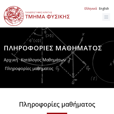
Παράκαμψη
προς
Ελληνικά
English
το
κυρίως
περιεχόμενο
ΠΛΗΡΟΦΟΡΊΕΣ ΜΑΘΉΜΑΤΟΣ
Breadcrumb
Αρχική
Κατάλογος Μαθημάτων
/
Πληροφορίες μαθήματος
Πληροφορίες μαθήματος