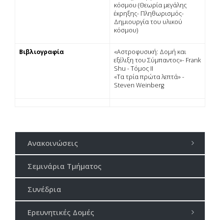
κόσµου (Θεωρία µεγάλης
έκρηξης- Πληθωρισµός-
Δηµιουργία του υλικού
κόσµου)
Βιβλιογραφία
«Αστροφυσική: Δοµή και
εξέλιξη του Σύµπαντος»- Frank
Shu - Τόµος ΙΙ
«Τα τρία πρώτα λεπτά» -
Steven Weinberg
Ανακοινώσεις
Σεμινάρια Τμήματος
Συνέδρια
Ερευνητικές Δομές