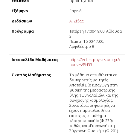
Επίπεδο
Προπτυχιακό
Εξάμηνο
Εαρινό
Διδάσκων
Α. Ζέζας
Πρόγραμμα
Τετάρτη 17:00-19:00, Αίθουσα
3
Πέμπτη 15:00-17:00,
Αμφιθέατρο Β
Ιστοσελίδα Μαθήματος
https://eclass.physics.uoc.gr/c
ourses/PH331
Σκοπός Μαθήματος
Tο µάθηµα απευθύνεται σε
δευτεροετείς φοιτητές.
Αποτελεί µία εισαγωγή στην
φυσική της µεσοαστρικής
ύλης, των γαλαξιών, και της
σύγχρονης κοσµολογίας.
Συνιστάται οι φοιτητές να
έχουν παρακολουθήσει
επιτυχώς το µάθηµα
«Αστροφυσική Ι» (Φ-230)
καθώς και «Εισαγωγή στη
Σύγχρονη Φυσική Ι» (Φ-201)