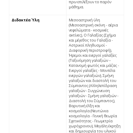
πριν επιλέξουν το παρόν
µάθηµα.
Διδακτέα Ύλη
Μεσοαστρική ύλη
(Μεσοαστρική σκόνη - αέρια
νεφελώµατα - κοσµικές
ακτίνες), Ο Γαλαξίας (Σχήµα
και µέγεθος του Γαλαξία -
Αστρικοί πληθυσµοί -
Διαφορική περιστροφή),
Ήρεµοι και ενεργοί γαλαξίες
(Ταξινόµηση γαλαξιών –
Κατανοµή φωτός και µάζας -
Ενεργοί γαλαξίες - Μοντέλα
ενεργών γαλαξιών), Σµήνη
γαλαξιών και διαστολή του
Σύµπαντος (Αλληλεπίδραση
γαλαξιών - Συγχώνευση
γαλαξιών - Σµήνη γαλαξιών -
Διαστολή του Σύµπαντος),
Βαρυτική έλξη και
κοσµολογία (Νευτώνια
κοσµολογία - Γενική θεωρία
Σχετικότητας - Γεωµετρία
χωρόχρονου), Μεγάλη έκρηξη
και δηµιουργία του υλικού