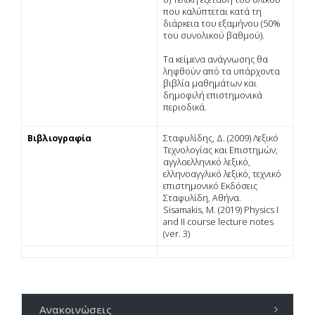
που καλύπτεται κατά τη
διάρκεια του εξαμήνου (50%
του συνολικού βαθμού).
Τα κείμενα ανάγνωσης θα
ληφθούν από τα υπάρχοντα
βιβλία μαθημάτων και
δημοφιλή επιστημονικά
περιοδικά.
Βιβλιογραφία
Σταφυλίδης, Δ. (2009) Λεξικό
Τεχνολογίας και Επιστημών,
αγγλοελληνικό λεξικό,
ελληνοαγγλικό λεξικό, τεχνικό
επιστημονικό Εκδόσεις
Σταφυλίδη, Αθήνα.
Sisamakis, M. (2019) Physics I
and II course lecture notes
(ver. 3)
Ανακοινώσεις