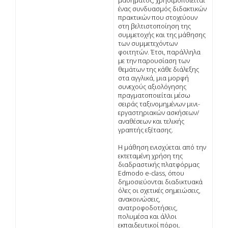
μαθήματος, χρησιμοποιείται
ένας συνδυασμός διδακτικών
πρακτικών που στοχεύουν
στη βελτιστοποίηση της
συμμετοχής και της μάθησης
των συμμετεχόντων
φοιτητών. Έτσι, παράλληλα
με την παρουσίαση των
θεμάτων της κάθε διάλεξης
στα αγγλικά, μια μορφή
συνεχούς αξιολόγησης
πραγματοποιείται μέσω
σειράς ταξινομημένων μινι-
εργαστηριακών ασκήσεων/
αναθέσεων και τελικής
γραπτής εξέτασης.
Η μάθηση ενισχύεται από την
εκτεταμένη χρήση της
διαδραστικής πλατφόρμας
Edmodo e-class, όπου
δημοσιεύονται διαδικτυακά
όλες οι σχετικές σημειώσεις,
ανακοινώσεις,
ανατροφοδοτήσεις,
πολυμέσα και άλλοι
εκπαιδευτικοί πόροι.