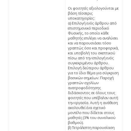
Οι φοιτητές αξιολογούνται με
βάση τέσσερις
υποκατηγορίες:
α) Επιλογή ενός άρθρου από
επιστημονικό περιοδικό
Φυσικής, το οποίο κάθε
μαθητής επιλέγει να αναλύσει
και να παρουσιάσει τόσο
γραπτώς όσο και προφορικά,
και υποβολή του σκεπτικού
πίσω από την επιλογή ενός
συγκεκριμένου άρθρου.
Επιλογή δεύτερου άρθρου
για το ίδιο θέμα για σύγκριση
βασικών σημείων. Παροχή
γραπτών σχολίων
ανατροφοδότησης
διδάσκοντος σε όλους τους
φοιτητές που υπέβαλαν αυτή
την εργασία. Αυτή η ανάθεση
ακολουθεί ένα σχετικό
μοντέλο που δίδεται στους
μαθητές (3% του συνολικού
βαθμού).
β) Τετράλεπτη παρουσίαση