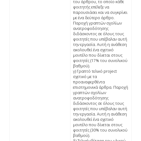
του άρθρου, το οποίο κάθε
φοιτητής επέλεξε να
παρουσιάσει και να συγκρίνει
με ένα δεύτερο άρθρο.
Παροχή γραπτών σχολίων
ανατροφοδότησης
διδάσκοντος σε όλους τους
φοιτητές που υπέβαλαν αυτή
την εργασία. Αυτή η ανάθεση
ακολουθεί ένα σχετικό
μοντέλο που δίνεται στους
φοιτητές (17% του συνολικού
βαθμού).
γ) Γραπτό τελικό project
σχετικό με τα
προαναφερθέντα
επιστημονικά άρθρα. Παροχή
γραπτών σχολίων
ανατροφοδότησης
διδάσκοντος σε όλους τους
φοιτητές που υπέβαλαν αυτή
την εργασία. Αυτή η ανάθεση
ακολουθεί ένα σχετικό
μοντέλο που δίνεται στους
φοιτητές (30% του συνολικού
βαθμού).
δ) Τελική εξέταση του υλικού