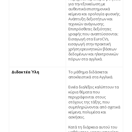
για την εξοικείωση με
αυθεντικά επιστημονικά
κείμενα και ορολογία φυσικής.
Ανάπτυξη δεξιοτήτων και
τεχνικών ανάγνωσης.
Επιπρόσθετες δεξιότητες
γραφής που αναπτύσσονται:
Εισαγωγή στα EuroCVs,
εισαγωγή στην πρακτική
χρήση ερευνητικών βάσεων
δεδομένων και ηλεκτρονικών
πόρων στα αγγλικά.
Διδακτέα Ύλη
Το μάθημα διδάσκεται
αποκλειστικά στα Αγγλικά.
Εννέα διαλέξεις καλύπτουν τα
κύρια θέματα που
περιγράφονται στους
στόχους της τάξης, που
συμπληρώνονται από σχετικά
κείμενα, πολυμέσα και
ασκήσεις.
Κατά τη διάρκεια αυτού του