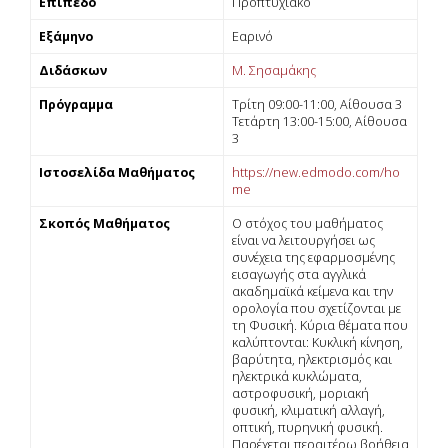
Επίπεδο
Προπτυχιακό
Εξάμηνο
Εαρινό
Διδάσκων
Μ. Σησαμάκης
Πρόγραμμα
Τρίτη 09:00-11:00, Αίθουσα 3
Τετάρτη 13:00-15:00, Αίθουσα
3
Ιστοσελίδα Μαθήματος
https://new.edmodo.com/ho
me
Σκοπός Μαθήματος
Ο στόχος του μαθήματος
είναι να λειτουργήσει ως
συνέχεια της εφαρμοσμένης
εισαγωγής στα αγγλικά
ακαδημαϊκά κείμενα και την
ορολογία που σχετίζονται με
τη Φυσική. Κύρια θέματα που
καλύπτονται: Κυκλική κίνηση,
βαρύτητα, ηλεκτρισμός και
ηλεκτρικά κυκλώματα,
αστροφυσική, μοριακή
φυσική, κλιματική αλλαγή,
οπτική, πυρηνική φυσική.
Παρέχεται περαιτέρω βοήθεια