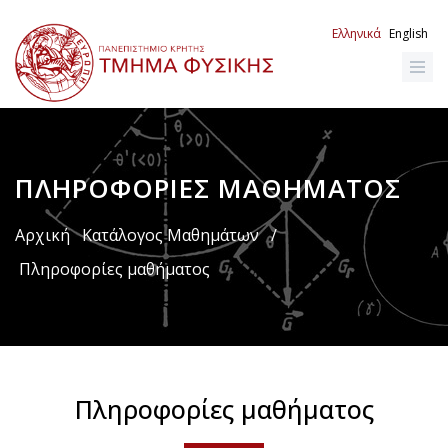
Παράκαμψη
προς
Ελληνικά
English
το
κυρίως
περιεχόμενο
ΠΛΗΡΟΦΟΡΊΕΣ ΜΑΘΉΜΑΤΟΣ
Breadcrumb
Αρχική
Κατάλογος Μαθημάτων
/
Πληροφορίες μαθήματος
Πληροφορίες μαθήματος