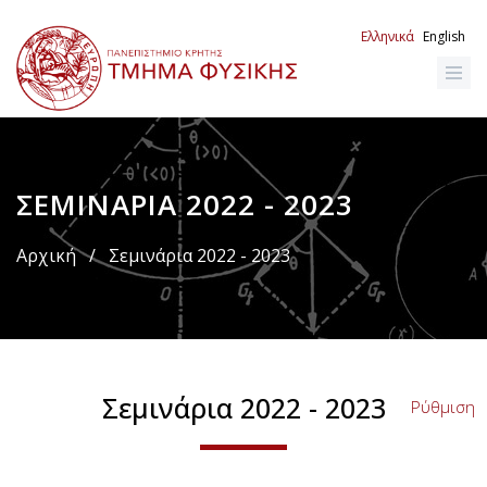
Παράκαμψη
προς
Ελληνικά
English
το
κυρίως
περιεχόμενο
ΣΕΜΙΝΆΡΙΑ 2022 - 2023
Breadcrumb
Αρχική
/
Σεμινάρια 2022 - 2023
Σεμινάρια 2022 - 2023
Ρύθμιση