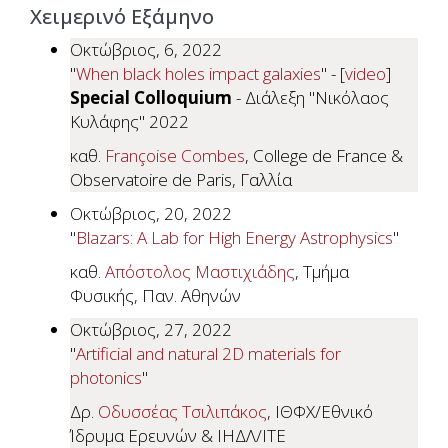
Χειμερινό Εξάμηνο
Οκτώβριος, 6, 2022
"
When black holes impact galaxies
" - [
video
]
Special Colloquium
- Διάλεξη "Νικόλαος
Κυλάφης" 2022
καθ.
Françoise Combes
, College de France &
Observatoire de Paris, Γαλλία
Οκτώβριος, 20, 2022
"
Blazars: A Lab for High Energy Astrophysics
"
καθ.
Απόστολος Μαστιχιάδης
, Τμήμα
Φυσικής, Παν. Αθηνών
Οκτώβριος, 27, 2022
"
Artificial and natural 2D materials for
photonics
"
Δρ.
Οδυσσέας Τσιλιπάκος
, ΙΘΦΧ/Εθνικό
Ίδρυμα Ερευνών & ΙΗΔΛ/ΙΤΕ